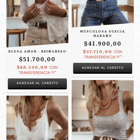
MUSCULOSA SUECIA
HABANO
$41.900,00
$37.710,00
BLUSA AMOR - REINGRESO
CON
$51.700,00
TRANSFERENCIA 💛”
$46.530,00
CON
TRANSFERENCIA 💛”
AGREGAR AL CARRITO