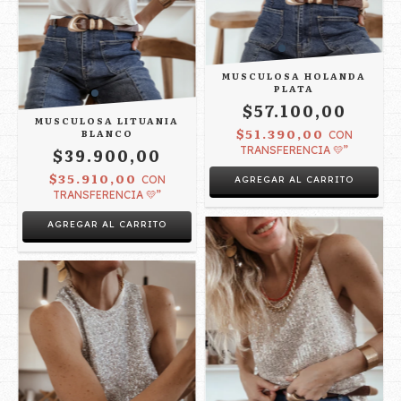
MUSCULOSA HOLANDA
PLATA
$57.100,00
MUSCULOSA LITUANIA
$51.390,00
BLANCO
CON
$39.900,00
TRANSFERENCIA 💛”
$35.910,00
CON
AGREGAR AL CARRITO
TRANSFERENCIA 💛”
AGREGAR AL CARRITO