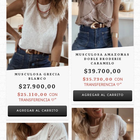
MUSCULOSA AMAZONAS
DOBLE BRODERIE
CARAMELO
$39.700,00
MUSCULOSA GRECIA
$35.730,00
BLANCO
CON
$27.900,00
TRANSFERENCIA 💛”
$25.110,00
CON
AGREGAR AL CARRITO
TRANSFERENCIA 💛”