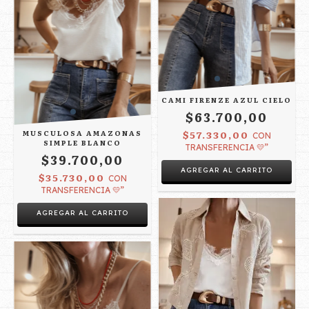
CAMI FIRENZE AZUL CIELO
$63.700,00
MUSCULOSA AMAZONAS
$57.330,00
CON
SIMPLE BLANCO
TRANSFERENCIA 💛”
$39.700,00
AGREGAR AL CARRITO
$35.730,00
CON
TRANSFERENCIA 💛”
AGREGAR AL CARRITO