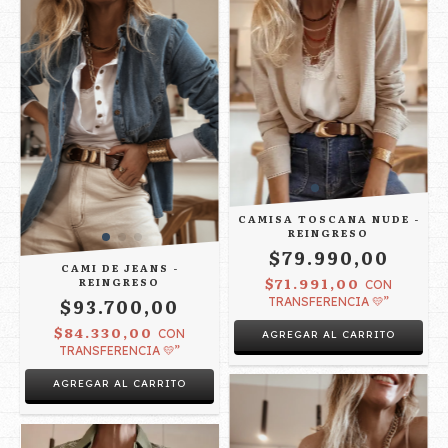
CAMISA TOSCANA NUDE -
REINGRESO
$79.990,00
CAMI DE JEANS -
$71.991,00
REINGRESO
CON
$93.700,00
TRANSFERENCIA 💛”
$84.330,00
CON
AGREGAR AL CARRITO
TRANSFERENCIA 💛”
AGREGAR AL CARRITO