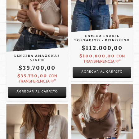
CAMISA LAUREL
TOSTADITO - REINGRESO
$112.000,00
$100.800,00
LENCERA AMAZONAS
CON
VISON
TRANSFERENCIA 💛”
$39.700,00
$35.730,00
CON
TRANSFERENCIA 💛”
AGREGAR AL CARRITO