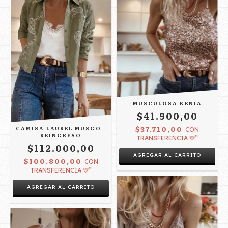
MUSCULOSA KENIA
$41.900,00
$37.710,00
CAMISA LAUREL MUSGO -
CON
REINGRESO
TRANSFERENCIA 💛”
$112.000,00
AGREGAR AL CARRITO
$100.800,00
CON
TRANSFERENCIA 💛”
AGREGAR AL CARRITO