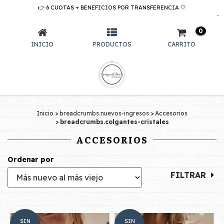
👉 6 CUOTAS + BENEFICIOS POR TRANSFERENCIA 🤍
ACCESORIOS
0
INICIO
PRODUCTOS
CARRITO
Inicio
>
breadcrumbs.nuevos-ingresos
>
Accesorios
>
breadcrumbs.colgantes-cristales
ACCESORIOS
Ordenar por
FILTRAR
SIN
SIN