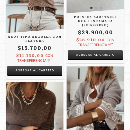
PULSERA AJUSTABLE
GOLD ESCAMADA
(REINGRESO)
$29.900,00
AROS TIPO ARGOLLA CON
$26.910,00
CON
TEXTURA
TRANSFERENCIA 💛”
$15.700,00
$14.130,00
CON
TRANSFERENCIA 💛”