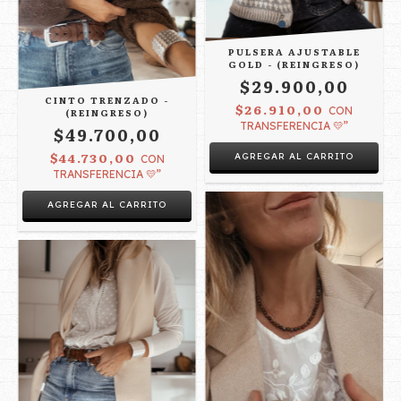
PULSERA AJUSTABLE
GOLD - (REINGRESO)
$29.900,00
CINTO TRENZADO -
$26.910,00
CON
(REINGRESO)
TRANSFERENCIA 💛”
$49.700,00
$44.730,00
CON
TRANSFERENCIA 💛”