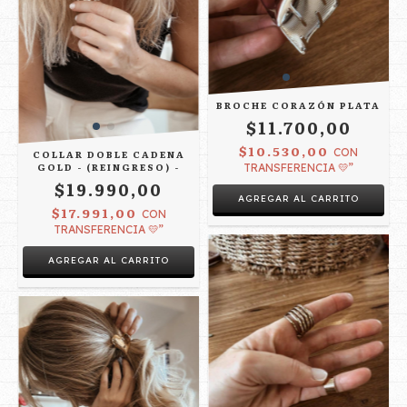
BROCHE CORAZÓN PLATA
$11.700,00
$10.530,00
CON
COLLAR DOBLE CADENA
GOLD - (REINGRESO) -
TRANSFERENCIA 💛”
$19.990,00
$17.991,00
CON
TRANSFERENCIA 💛”