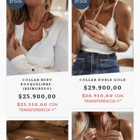
STOCK
STOCK
COLLAR RUBY
COLLAR DOBLE GOLD
BOSQUELIBRE -
$29.900,00
(REINGRESO)
$25.900,00
$26.910,00
CON
TRANSFERENCIA 💛”
$23.310,00
CON
TRANSFERENCIA 💛”