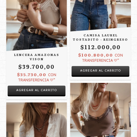
CAMISA LAUREL
TOSTADITO - REINGRESO
$112.000,00
$100.800,00
LENCERA AMAZONAS
CON
VISON
TRANSFERENCIA 💛”
$39.700,00
$35.730,00
CON
TRANSFERENCIA 💛”
AGREGAR AL CARRITO