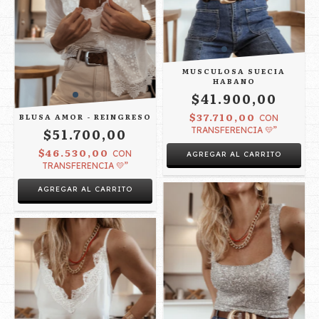
MUSCULOSA SUECIA
HABANO
$41.900,00
$37.710,00
BLUSA AMOR - REINGRESO
CON
$51.700,00
TRANSFERENCIA 💛”
$46.530,00
CON
TRANSFERENCIA 💛”
AGREGAR AL CARRITO