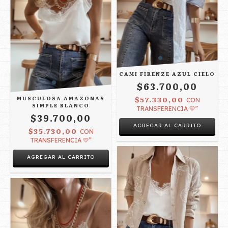
CAMI FIRENZE AZUL CIELO
$63.700,00
MUSCULOSA AMAZONAS
$57.330,00
CON
SIMPLE BLANCO
TRANSFERENCIA 💛”
$39.700,00
AGREGAR AL CARRITO
$35.730,00
CON
TRANSFERENCIA 💛”
AGREGAR AL CARRITO