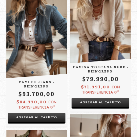
CAMISA TOSCANA NUDE -
REINGRESO
$79.990,00
CAMI DE JEANS -
$71.991,00
REINGRESO
CON
$93.700,00
TRANSFERENCIA 💛”
$84.330,00
CON
AGREGAR AL CARRITO
TRANSFERENCIA 💛”
AGREGAR AL CARRITO