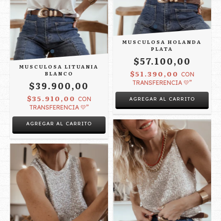
MUSCULOSA HOLANDA
PLATA
$57.100,00
MUSCULOSA LITUANIA
$51.390,00
BLANCO
CON
$39.900,00
TRANSFERENCIA 💛”
$35.910,00
CON
AGREGAR AL CARRITO
TRANSFERENCIA 💛”
AGREGAR AL CARRITO