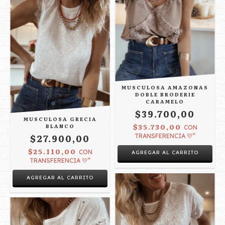
MUSCULOSA AMAZONAS
DOBLE BRODERIE
CARAMELO
$39.700,00
MUSCULOSA GRECIA
$35.730,00
BLANCO
CON
$27.900,00
TRANSFERENCIA 💛”
$25.110,00
CON
AGREGAR AL CARRITO
TRANSFERENCIA 💛”