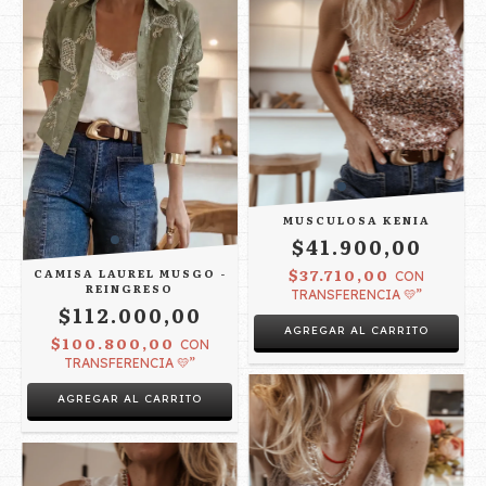
MUSCULOSA KENIA
$41.900,00
$37.710,00
CAMISA LAUREL MUSGO -
CON
REINGRESO
TRANSFERENCIA 💛”
$112.000,00
AGREGAR AL CARRITO
$100.800,00
CON
TRANSFERENCIA 💛”
AGREGAR AL CARRITO